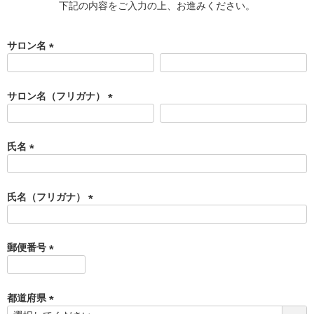
下記の内容をご入力の上、お進みください。
サロン名
(
必
須
サロン名（フリガナ）
)
(
必
須
氏名
)
(
必
須
氏名（フリガナ）
)
(
必
須
郵便番号
)
(
必
須
都道府県
)