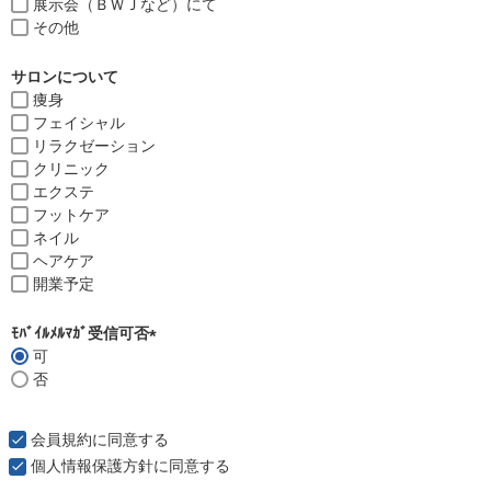
展示会（ＢＷＪなど）にて
その他
サロンについて
痩身
フェイシャル
リラクゼーション
クリニック
エクステ
フットケア
ネイル
ヘアケア
開業予定
ﾓﾊﾞｲﾙﾒﾙﾏｶﾞ受信可否
可
(
否
必
須
)
会員規約
に同意する
個人情報保護方針
に同意する