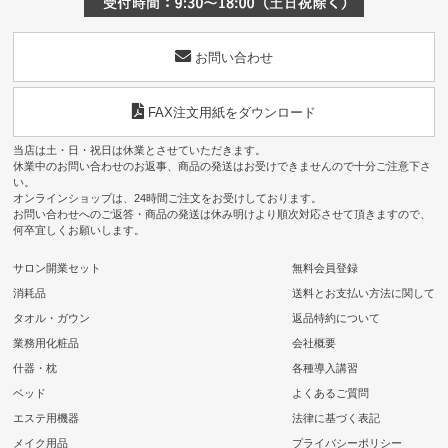
お問い合わせ
FAX注文用紙をダウンロード
当店は土・日・祝日は休業とさせていただきます。
休業中のお問い合わせのお返事、商品の発送はお受けできませんので十分ご注意下さ
い。
オンラインショップは、24時間ご注文をお受けしております。
お問い合わせへのご返答・商品の発送は休み明けより順次対応させて頂きますので、
何卒宜しくお願いします。
サロン開業セット
無料会員登録
消耗品
送料とお支払い方法に関して
タオル・ガウン
返品特約について
業務用化粧品
会社概要
什器・枕
各種導入講習
ベッド
よくあるご質問
エステ用機器
法律に基づく表記
メイク用品
プライバシーポリシー