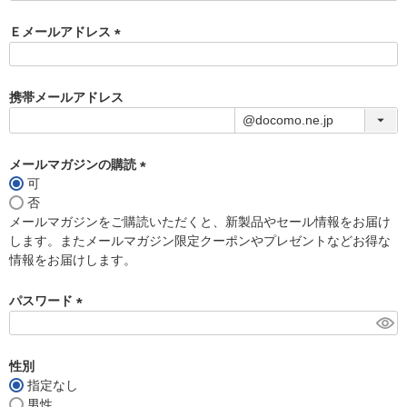
Ｅメールアドレス
(
必
須
携帯メールアドレス
)
メールマガジンの購読
可
(
否
必
メールマガジンをご購読いただくと、新製品やセール情報をお届け
須
します。またメールマガジン限定クーポンやプレゼントなどお得な
)
情報をお届けします。
パスワード
(
必
須
性別
)
指定なし
男性