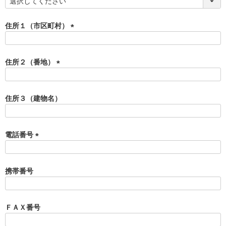
(
必
須
住所１（市区町村）
)
(
必
須
住所２（番地）
)
(
必
須
住所３（建物名）
)
電話番号
(
必
須
携帯番号
)
ＦＡＸ番号