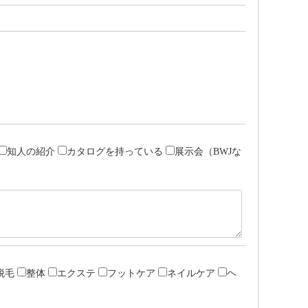
知人の紹介
カタログを持っている
展示会（BWJな
脱毛
整体
エクステ
フットケア
ネイルケア
ヘ