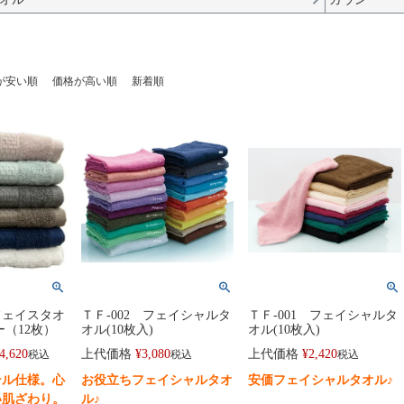
が安い順
価格が高い順
新着順
フェイスタオ
ＴＦ-002 フェイシャルタ
ＴＦ-001 フェイシャルタ
ー（12枚）
オル(10枚入)
オル(10枚入)
4,620
上代価格
¥
3,080
上代価格
¥
2,420
税込
税込
税込
テル仕様。心
お役立ちフェイシャルタオ
安価フェイシャルタオル♪
い肌ざわり。
ル♪