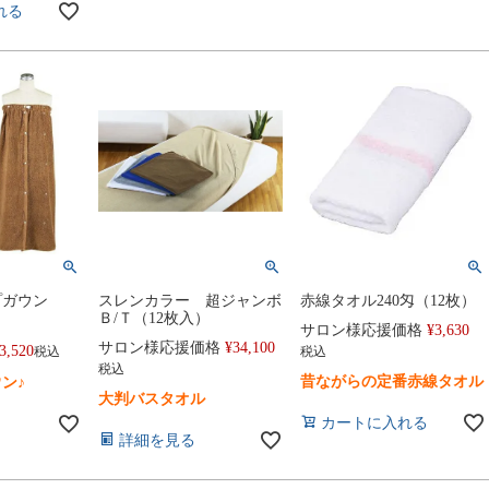
れる
プガウン
スレンカラー 超ジャンボ
赤線タオル240匁（12枚）
Ｂ/Ｔ（12枚入）
サロン様応援価格
¥
3,630
サロン様応援価格
¥
34,100
3,520
税込
税込
税込
昔ながらの定番赤線タオル
ン♪
大判バスタオル
カートに入れる
詳細を見る