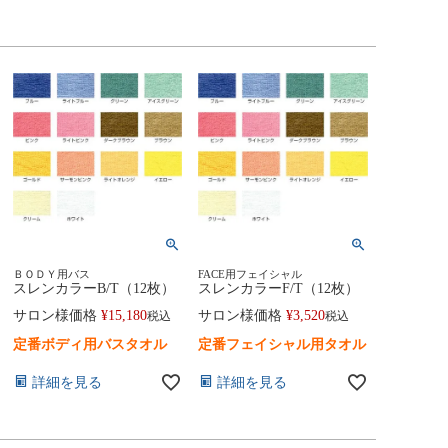
ＢＯＤＹ用バス
FACE用フェイシャル
スレンカラーB/T（12枚）
スレンカラーF/T（12枚）
サロン様価格
¥
15,180
サロン様価格
¥
3,520
税込
税込
定番ボディ用バスタオル
定番フェイシャル用タオル
詳細を見る
詳細を見る