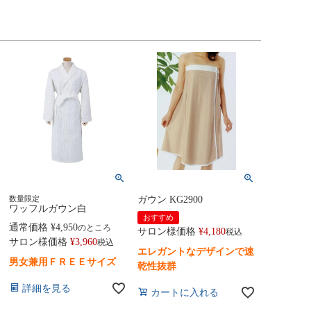
数量限定
ガウン KG2900
ワッフルガウン白
おすすめ
通常価格
¥
4,950
のところ
サロン様価格
¥
4,180
税込
サロン様価格
¥
3,960
税込
エレガントなデザインで速
男女兼用ＦＲＥＥサイズ
乾性抜群
詳細を見る
カートに入れる