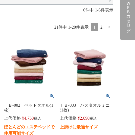
ＷＥＢカタログ
6
件中
1
-
6
件表示
21
件中
1
-
20
件表示
1
2
ＴＢ-002 ベッドタオル(1
ＴＢ-003 バスタオルミニ
枚)
(1枚)
上代価格
¥
4,730
上代価格
¥
2,090
税込
税込
ほとんどのエステベッドで
上掛けに最適サイズ
使用可能サイズ