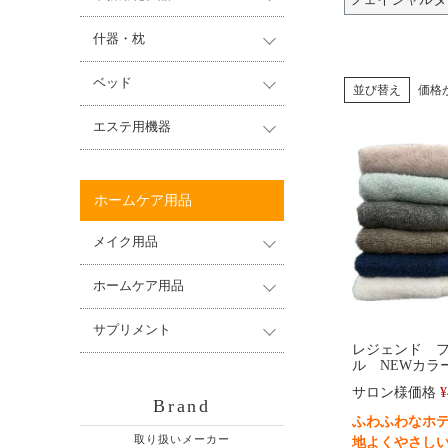
什器・枕
ベッド
並び替え
価格
エステ用機器
ホームケア用品
メイク用品
ホームケア用品
サプリメント
レジェンド 
ル NEWカラ
サロン様価格
¥
Brand
ふわふわなホ
取り扱いメーカー
地よくやさし