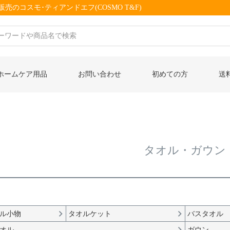
売のコスモ･ティアンドエフ(COSMO T&F)
ホームケア用品
お問い合わせ
初めての方
送
タオル・ガウン
ル小物
タオルケット
バスタオル
オル
ガウン