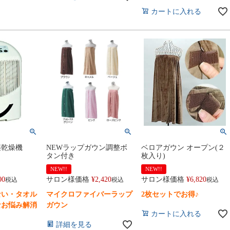
カートに入れる
湿乾燥機
NEWラップガウン調整ボ
ベロアガウン オープン(２
タン付き
枚入り)
NEW!!
NEW!!
00
サロン様価格
¥
2,420
サロン様価格
¥
6,820
税込
税込
税込
ない・タオル
マイクロファイバーラップ
2枚セットでお得♪
なお悩み解消
ガウン
カートに入れる
詳細を見る