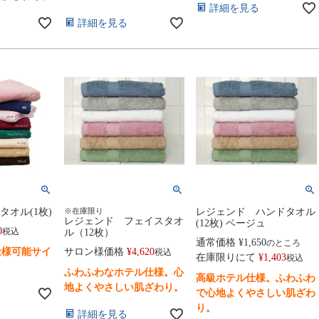
詳細を見る
詳細を見る
タオル(1枚)
※在庫限り
レジェンド ハンドタオル
レジェンド フェイスタオ
(12枚) ベージュ
0
税込
ル（12枚）
通常価格
¥
1,650
のところ
仕様可能サイ
サロン様価格
¥
4,620
税込
在庫限りにて
¥
1,403
税込
ふわふわなホテル仕様。心
高級ホテル仕様。ふわふわ
地よくやさしい肌ざわり。
で心地よくやさしい肌ざわ
り。
詳細を見る