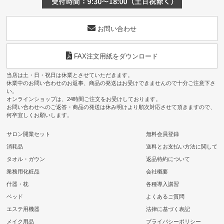
お問い合わせ
FAX注文用紙をダウンロード
当店は土・日・祝日は休業とさせていただきます。
休業中のお問い合わせのお返事、商品の発送はお受けできませんので十分ご注意下さ
い。
オンラインショップは、24時間ご注文をお受けしております。
お問い合わせへのご返答・商品の発送は休み明けより順次対応させて頂きますので、
何卒宜しくお願いします。
サロン開業セット
無料会員登録
消耗品
送料とお支払い方法に関して
タオル・ガウン
返品特約について
業務用化粧品
会社概要
什器・枕
各種導入講習
ベッド
よくあるご質問
エステ用機器
法律に基づく表記
メイク用品
プライバシーポリシー