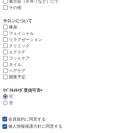
展示会（ＢＷＪなど）にて
その他
サロンについて
痩身
フェイシャル
リラクゼーション
クリニック
エクステ
フットケア
ネイル
ヘアケア
開業予定
ﾓﾊﾞｲﾙﾒﾙﾏｶﾞ受信可否
可
(
否
必
須
)
会員規約
に同意する
個人情報保護方針
に同意する