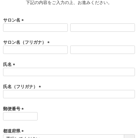
下記の内容をご入力の上、お進みください。
サロン名
(
必
須
サロン名（フリガナ）
)
(
必
須
氏名
)
(
必
須
氏名（フリガナ）
)
(
必
須
郵便番号
)
(
必
須
都道府県
)