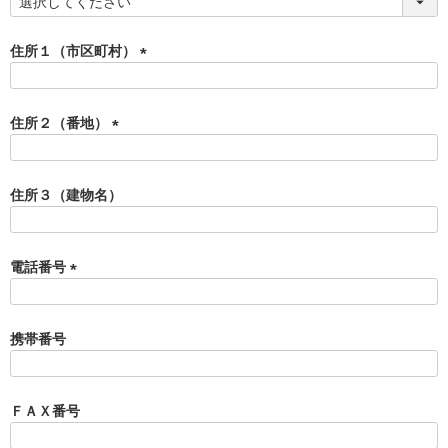
(
必
須
住所１（市区町村）
)
(
必
須
住所２（番地）
)
(
必
須
住所３（建物名）
)
電話番号
(
必
須
携帯番号
)
ＦＡＸ番号