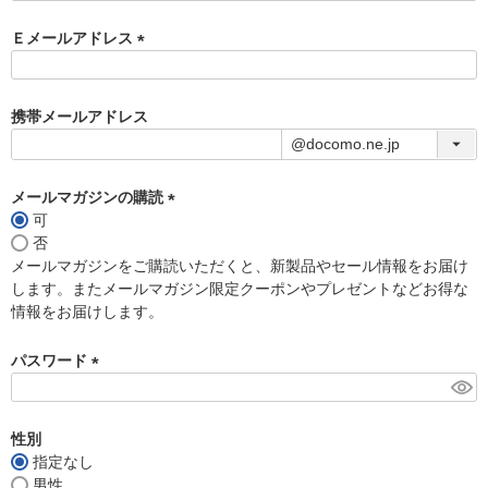
Ｅメールアドレス
(
必
須
携帯メールアドレス
)
メールマガジンの購読
可
(
否
必
メールマガジンをご購読いただくと、新製品やセール情報をお届け
須
します。またメールマガジン限定クーポンやプレゼントなどお得な
)
情報をお届けします。
パスワード
(
必
須
性別
)
指定なし
男性