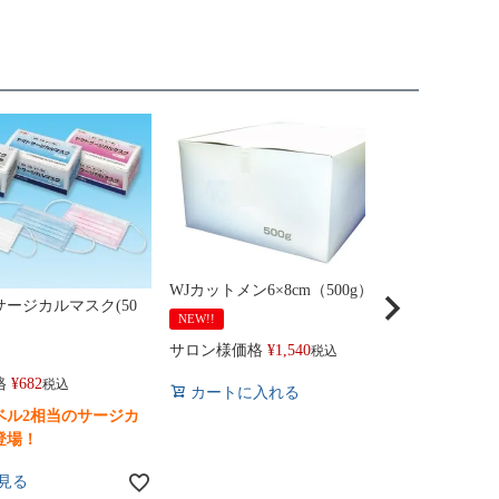
WJカットメン6×8cm（500g）
ージカルマスク(50
NEW!!
サロン様価格
¥
1,540
税込
ソフトーク（
サロン様価
格
¥
682
税込
カートに入れる
ベル2相当のサージカ
カートに
登場！
見る