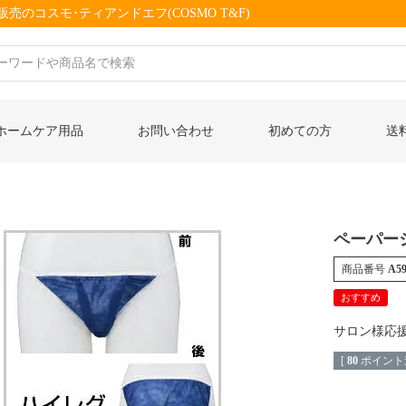
売のコスモ･ティアンドエフ(COSMO T&F)
ホームケア用品
お問い合わせ
初めての方
送
ペーパー
商品番号
A5
おすすめ
サロン様応
[
80
ポイント進