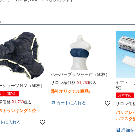
品
ペーパーブラジャー紺（50枚）
サロン様価格
¥
1,760
ヤマト サ
税込
ーショーツＮＶ（50枚）
枚)
弊社オリジナル商品♪
め
NEW!!
おすすめ
様価格
¥
1,760
税込
カートに入れる
サロン価
ストランキング１位
バリアレ
ルマスク
トに入れる
詳細を