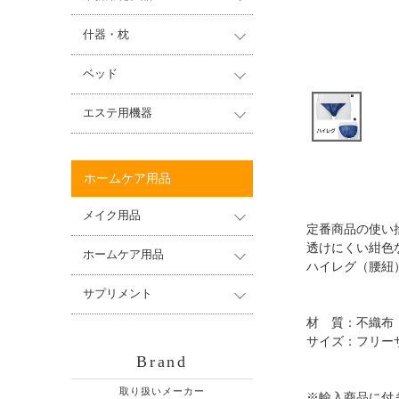
什器・枕
ベッド
エステ用機器
ホームケア用品
メイク用品
定番商品の使い
透けにくい紺色
ホームケア用品
ハイレグ（腰紐
サプリメント
材 質：不織布
サイズ：フリーサ
Brand
取り扱いメーカー
※輸入商品に付