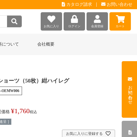
カタログ請求
お問い合わせ
お気に入り
ログイン
会員登録
カート
料について
会社概要
ショーツ（50枚）紺ハイレグ
お問い合わせ
9-OEMW006
¥
1,760
援価格
税込
呈 ]
お気に入りに登録する