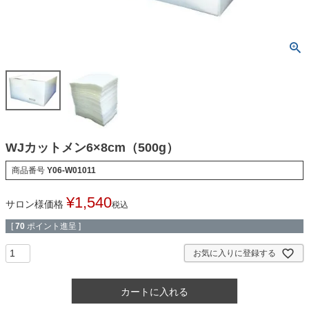
WJカットメン6×8cm（500g）
商品番号
Y06-W01011
¥
1,540
サロン様価格
税込
[
70
ポイント進呈 ]
お気に入りに登録する
カートに入れる