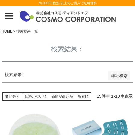
20,000円(税別)以上のご購入で送料無料
並び順
新着順
登録順
価格が安い順
価格が高い順
HOME
検索結果一覧
優先度順
レビュー順
検索結果：
キーワードヒット順
検索
検索結果：
詳細検索
19
件中
1
-
19
件表示
並び替え
価格が安い順
価格が高い順
新着順