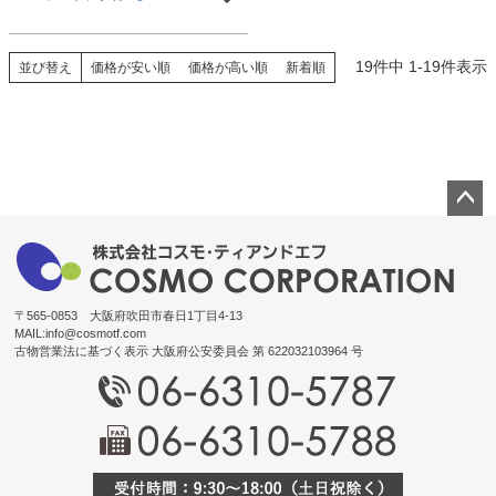
19
件中
1
-
19
件表示
並び替え
価格が安い順
価格が高い順
新着順
ペー
ジト
ップ
へ
〒565-0853 大阪府吹田市春日1丁目4-13
MAIL:
info@cosmotf.com
古物営業法に基づく表示 大阪府公安委員会 第 622032103964 号