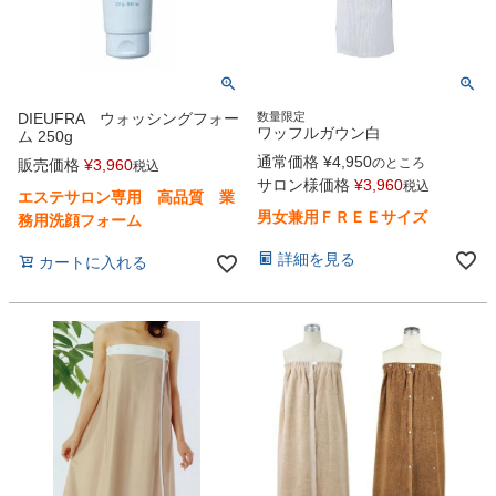
DIEUFRA ウォッシングフォー
数量限定
ワッフルガウン白
ム 250g
通常価格
¥
4,950
のところ
販売価格
¥
3,960
税込
サロン様価格
¥
3,960
税込
エステサロン専用 高品質 業
男女兼用ＦＲＥＥサイズ
務用洗顔フォーム
詳細を見る
カートに入れる