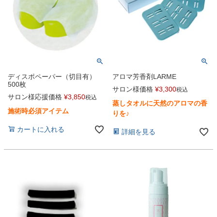
ディスポペーパー（切目有）
アロマ芳香剤LARME
500枚
サロン様価格
¥
3,300
税込
サロン様応援価格
¥
3,850
税込
蒸しタオルに天然のアロマの香
施術時必須アイテム
りを♪
カートに入れる
詳細を見る