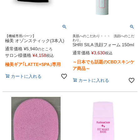
【機械専用パーツ】
美肌へのこだわり・・・ 洗顔へのこだ
極美 オゾンスティック(3本入)
わり。
SHRI SILA 洗顔フォーム 150ml
通常価格
¥
5,940
のところ
通常価格
¥
3,630
税込
サロン様価格
¥
4,158
税込
～日本でも話題のCBDスキンケ
極美ギア｢LATTE+SPA｣専用
ア商品～
カートに入れる
カートに入れる