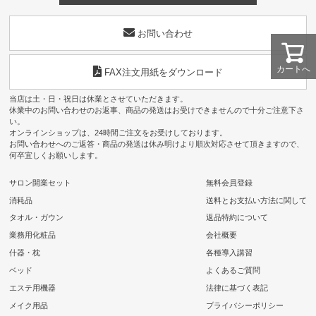
お問い合わせ
カートへ
FAX注文用紙をダウンロード
当店は土・日・祝日は休業とさせていただきます。
休業中のお問い合わせのお返事、商品の発送はお受けできませんので十分ご注意下さ
い。
オンラインショップは、24時間ご注文をお受けしております。
お問い合わせへのご返答・商品の発送は休み明けより順次対応させて頂きますので、
何卒宜しくお願いします。
サロン開業セット
無料会員登録
消耗品
送料とお支払い方法に関して
タオル・ガウン
返品特約について
業務用化粧品
会社概要
什器・枕
各種導入講習
ベッド
よくあるご質問
エステ用機器
法律に基づく表記
メイク用品
プライバシーポリシー