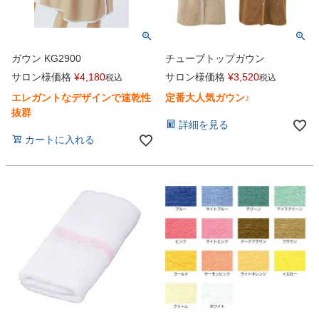
ガウン KG2900
チューブトップガウン
サロン様価格
¥
4,180
サロン様価格
¥
3,520
税込
税込
エレガントなデザインで速乾性
定番大人気ガウン♪
抜群
詳細を見る
カートに入れる