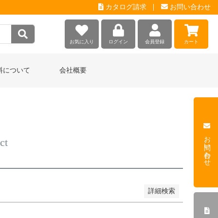
カタログ請求
お問い合わせ
お気に入り
ログイン
会員登録
カート
品
し商品を表示しない
料について
会社概要
JANコード
登録順
価格が安い順
価格が高い順
お問い合わせ
順
レビュー順
キーワードヒット順
ct
詳細検索