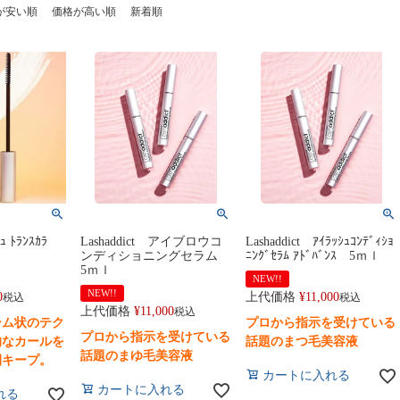
が安い順
価格が高い順
新着順
ｭ ﾄﾗﾝｽｶﾗ
Lashaddict アイブロウコ
Lashaddict ｱｲﾗｯｼｭｺﾝﾃﾞｨｼｮ
ンディショニングセラム
ﾆﾝｸﾞｾﾗﾑ ｱﾄﾞﾊﾞﾝｽ 5ｍｌ
5ｍｌ
NEW!!
NEW!!
0
上代価格
¥
11,000
税込
税込
上代価格
¥
11,000
税込
ーム状のテク
プロから指示を受けている
プロから指示を受けている
的なカールを
話題のまつ毛美容液
話題のまゆ毛美容液
間キープ。
カートに入れる
カートに入れる
れる