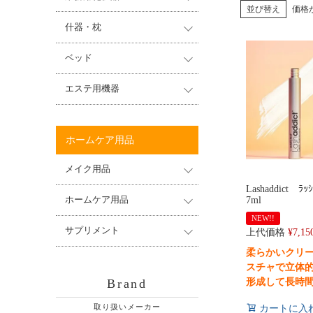
並び替え
価格
什器・枕
ベッド
エステ用機器
ホームケア用品
メイク用品
Lashaddict ﾗｯｼ
7ml
ホームケア用品
NEW!!
サプリメント
上代価格
¥
7,15
柔らかいクリ
スチャで立体
Brand
形成して長時
取り扱いメーカー
カートに入