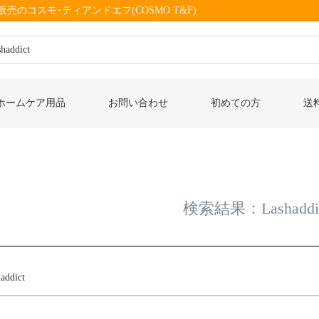
売のコスモ･ティアンドエフ(COSMO T&F)
ド
在庫なし商
在庫な
ホームケア用品
お問い合わせ
初めての方
送
商品番号/
〜
並び順
新着順
優先度
検索結果：Lashaddi
検索
ddict