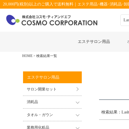
20,000円(税別)以上のご購入で送料無料｜エステ用品･機器･消耗品･卸販
キーワー
エステサロン用品
価格
HOME
検索結果一覧
エステサロン用品
サロン開業セット
消耗品
検索結果：Lasha
タオル・ガウン
業務用化粧品