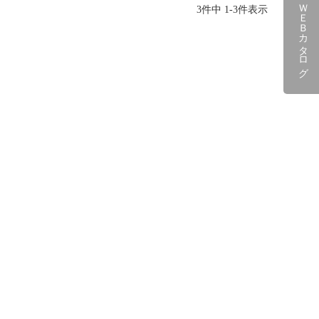
ＷＥＢカタログ
3
件中
1
-
3
件表示