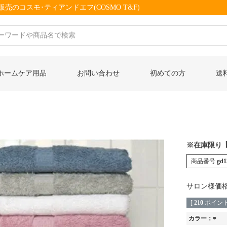
売のコスモ･ティアンドエフ(COSMO T&F)
ホームケア用品
お問い合わせ
初めての方
送
※在庫限り
商品番号
gd1
サロン様価
[
210
ポイント
カラー：