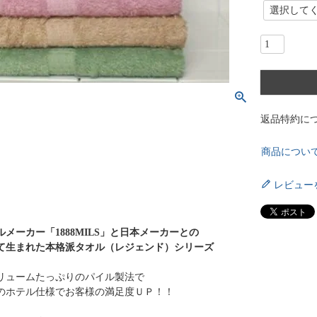
(
必
須
)
返品特約に
商品につい
レビュー
メーカー「1888MILS」と日本メーカーとの
て生まれた本格派タオル（レジェンド）シリーズ
リュームたっぷりのパイル製法で
のホテル仕様でお客様の満足度ＵＰ！！