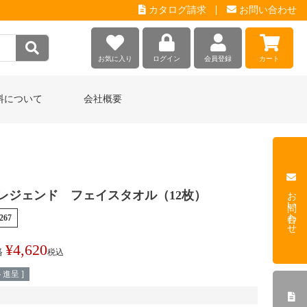
カタログ請求
お問い合わせ
お気に入り
ログイン
会員登録
カート
料について
会社概要
お問い合わせ
レジェンド フェイスタオル（12枚）
267
¥
4,620
格
税込
進呈 ]